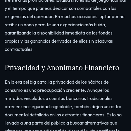
y el tiempo que planeas dedicar son compatibles con las
exigencias del operador. En muchas ocasiones, optar por no
recibir un bono permite una experiencia más fluida,
garantizando la disponibilidad inmediata de los fondos
propios y las ganancias derivadas de ellos sin ataduras
contractuales.
Privacidad y Anonimato Financiero
En la era del big data, la privacidad de los hábitos de
consumo es una preocupación creciente. Aunque los
métodos vinculados a cuentas bancarias tradicionales
ofrecen una seguridad inigualable, también dejan un rastro
documental detallado en los extractos financieros. Esto ha
llevado a una parte del público a buscar alternativas que
ofrezcan una capa adicional de discreción, sin sacrificar la