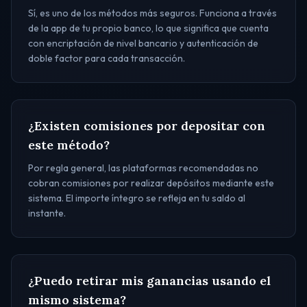
Sí, es uno de los métodos más seguros. Funciona a través
de la app de tu propio banco, lo que significa que cuenta
con encriptación de nivel bancario y autenticación de
doble factor para cada transacción.
¿Existen comisiones por depositar con
este método?
Por regla general, las plataformas recomendadas no
cobran comisiones por realizar depósitos mediante este
sistema. El importe íntegro se refleja en tu saldo al
instante.
¿Puedo retirar mis ganancias usando el
mismo sistema?