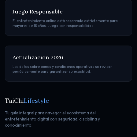
Juego Responsable
El entretenimiento online está reservado estrictamente para
mayores de 18 años. Juega con responsabilidad.
Actualización 2026
Los datos sobre bonos y condiciones operativas se revisan
periódicamente para garantizar su exactitud.
TaiChi
Lifestyle
Tu guía integral para navegar el ecosistema del
entretenimiento digital con seguridad, disciplina y
conocimiento.