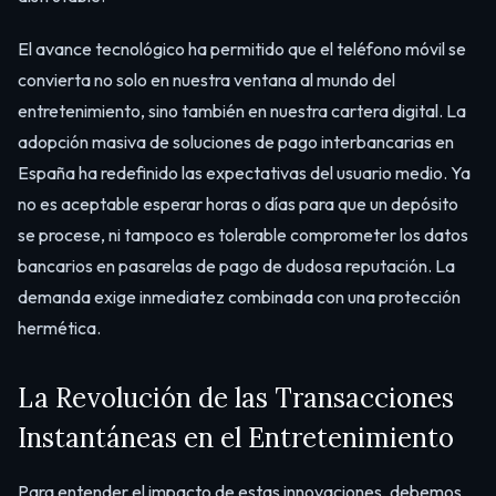
El avance tecnológico ha permitido que el teléfono móvil se
convierta no solo en nuestra ventana al mundo del
entretenimiento, sino también en nuestra cartera digital. La
adopción masiva de soluciones de pago interbancarias en
España ha redefinido las expectativas del usuario medio. Ya
no es aceptable esperar horas o días para que un depósito
se procese, ni tampoco es tolerable comprometer los datos
bancarios en pasarelas de pago de dudosa reputación. La
demanda exige inmediatez combinada con una protección
hermética.
La Revolución de las Transacciones
Instantáneas en el Entretenimiento
Para entender el impacto de estas innovaciones, debemos