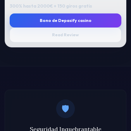
300% hasta 2000€ + 150 giros gratis
Bono de Depasify casino
Read Review
🛡️
Seguridad Inquebrantable