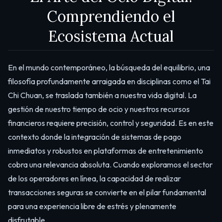
Comprendiendo el
Ecosistema Actual
En el mundo contemporáneo, la búsqueda del equilibrio, una
filosofía profundamente arraigada en disciplinas como el Tai
Chi Chuan, se traslada también a nuestra vida digital. La
gestión de nuestro tiempo de ocio y nuestros recursos
financieros requiere precisión, control y seguridad. Es en este
contexto donde la integración de sistemas de pago
inmediatos y robustos en plataformas de entretenimiento
cobra una relevancia absoluta. Cuando exploramos el sector
de los operadores en línea, la capacidad de realizar
transacciones seguras se convierte en el pilar fundamental
para una experiencia libre de estrés y plenamente
disfrutable.