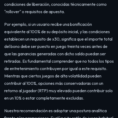
condiciones de liberación, conocidas técnicamente como
"rollover" o requisitos de apuesta.
Por ejemplo, si un usuario recibe una bonificación
equivalente al 100% de su depósito inicial, y las condiciones
establecen un requisito de x30, significa que el importe total
del bono debe ser puesto en juego treinta veces antes de
que las ganancias generadas con dicho saldo puedan ser
retiradas. Es fundamental comprender que no todos los tipos
de entretenimiento contribuyen por igual a este requisito.
Mientras que ciertos juegos de alta volatilidad pueden
contribuir al 100%, opciones más conservadoras con un
retorno al jugador (RTP) muy elevado pueden contribuir solo
en un 10% o estar completamente excluidas.
Nuestra recomendación es adoptar una postura analítica
frente a las promociones. Evalúa si tu estilo de juego habitual