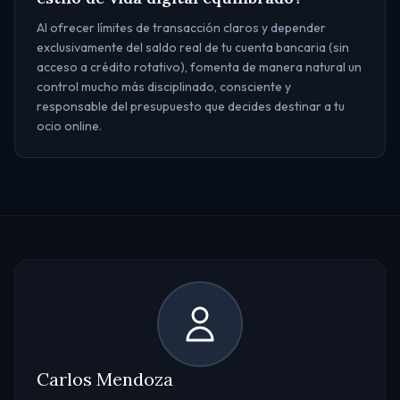
Al ofrecer límites de transacción claros y depender
exclusivamente del saldo real de tu cuenta bancaria (sin
acceso a crédito rotativo), fomenta de manera natural un
control mucho más disciplinado, consciente y
responsable del presupuesto que decides destinar a tu
ocio online.
Carlos Mendoza