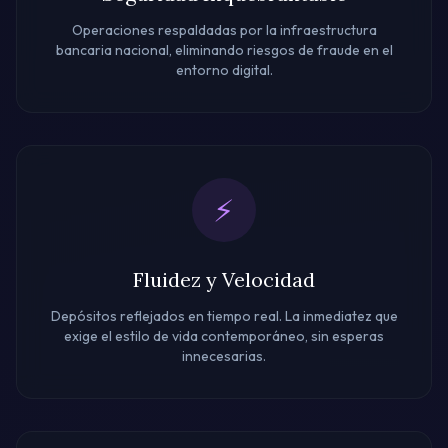
Operaciones respaldadas por la infraestructura
bancaria nacional, eliminando riesgos de fraude en el
entorno digital.
⚡
Fluidez y Velocidad
Depósitos reflejados en tiempo real. La inmediatez que
exige el estilo de vida contemporáneo, sin esperas
innecesarias.