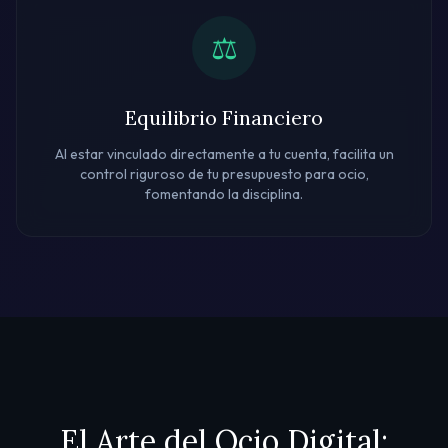
⚖️
Equilibrio Financiero
Al estar vinculado directamente a tu cuenta, facilita un
control riguroso de tu presupuesto para ocio,
fomentando la disciplina.
El Arte del Ocio Digital: